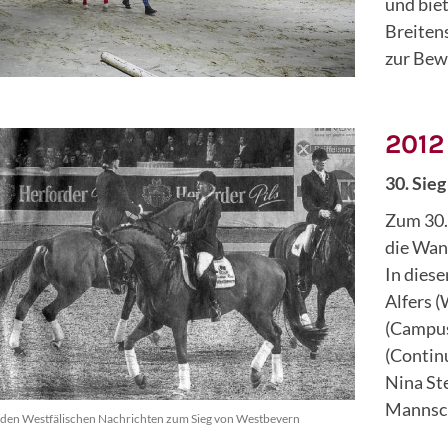
und biet
Breiten
zur Bew
2012
30. Sie
Zum 30.
die Wan
In dies
Alfers 
(Campus
(Continu
Nina St
Mannsch
s den Westfälischen Nachrichten zum Sieg von Westbevern