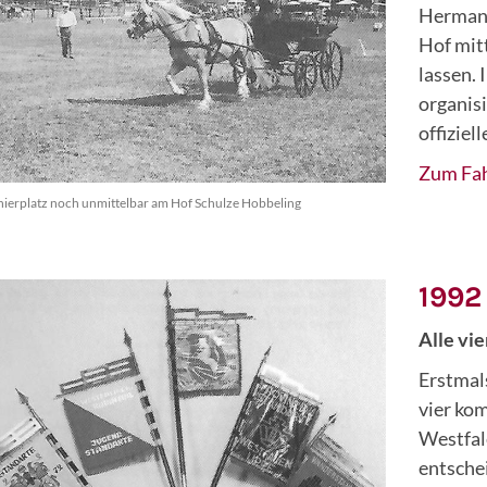
Hermann
Hof mit
lassen. 
organisi
offiziel
Zum Fah
nierplatz noch unmittelbar am Hof Schulze Hobbeling
1992
Alle vie
Erstmals
vier ko
Westfal
entsche