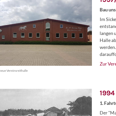
Bau uns
Im Sick
entstan
langen 
Halle a
werden. 
darauff
Zur Ver
eue Vereinsreithalle
1994
1. Fahr
Der "Ma