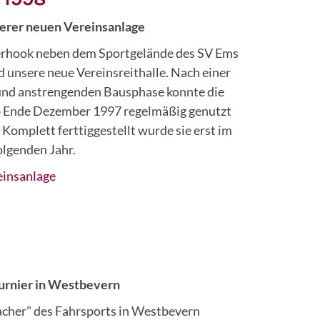
erer neuen Vereinsanlage
erhook neben dem Sportgelände des SV Ems
d unsere neue Vereinsreithalle. Nach einer
und anstrengenden Bausphase konnte die
b Ende Dezember 1997 regelmäßig genutzt
Komplett ferttiggestellt wurde sie erst im
olgenden Jahr.
einsanlage
turnier in Westbevern
cher" des Fahrsports in Westbevern