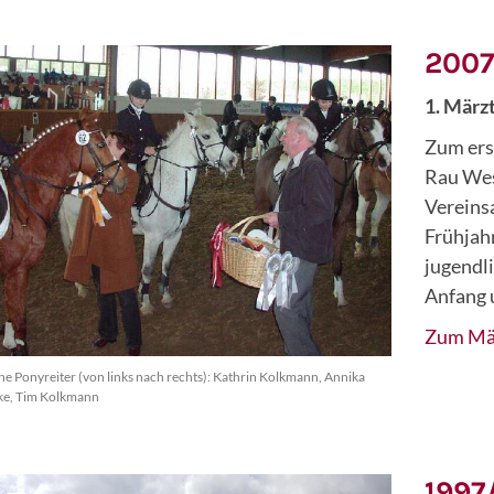
200
1. März
Zum ers
Rau Wes
Vereinsa
Frühjahr
jugendl
Anfang 
Zum Mä
he Ponyreiter (von links nach rechts): Kathrin Kolkmann, Annika
e, Tim Kolkmann
1997