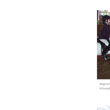
Siegreic
Schnüpk